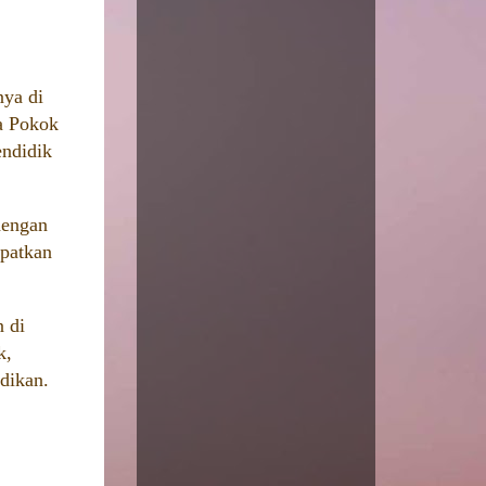
nya di
a Pokok
endidik
dengan
apatkan
 di
k,
idikan.