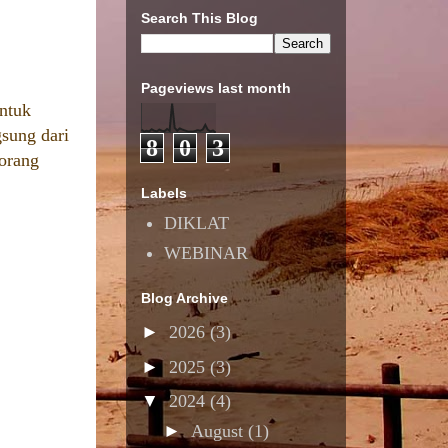
Search This Blog
Pageviews last month
ntuk
sung dari
8
0
3
 orang
Labels
DIKLAT
WEBINAR
Blog Archive
►
2026
(3)
►
2025
(3)
▼
2024
(4)
►
August
(1)