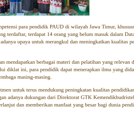
mpetensi para pendidik PAUD di wilayah Jawa Timur, khusus
ng terdaftar, terdapat 14 orang yang belum masuk dalam Dat
 adanya upaya untuk merangkul dan meningkatkan kualitas p
akan mendapatkan berbagai materi dan pelatihan yang relevan 
lui diklat ini, para pendidik dapat menerapkan ilmu yang did
 lembaga masing-masing.
en untuk terus mendukung peningkatan kualitas pendidikan
gan adanya dukungan dari Direktorat GTK Kemendikbudriste
 berlanjut dan memberikan manfaat yang besar bagi dunia pend