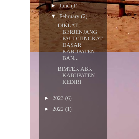
►
June
(1)
▼
February
(2)
DIKLAT
BERJENJANG
PAUD TINGKAT
DASAR
KABUPATEN
BAN...
BIMTEK ABK
KABUPATEN
KEDIRI
►
2023
(6)
►
2022
(1)